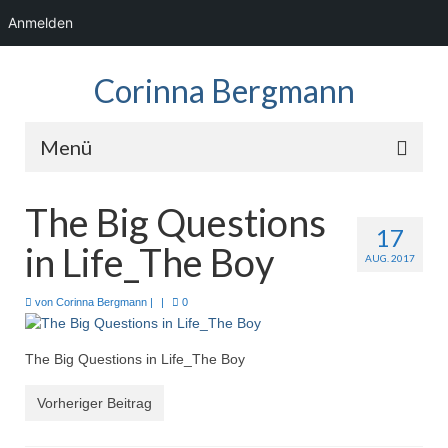
Anmelden
Corinna Bergmann
Menü
Home
The Big Questions
17
News
in Life_The Boy
AUG. 2017
Fotos
von
Corinna Bergmann
|
|
0
Showreel
The Big Questions in Life_The Boy
Audio
Vorheriger Beitrag
Kontakt