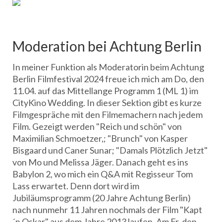
Moderation bei Achtung Berlin
In meiner Funktion als Moderatorin beim Achtung
Berlin Filmfestival 2024 freue ich mich am Do, den
11.04. auf das Mittellange Programm 1 (ML 1) im
CityKino Wedding. In dieser Sektion gibt es kurze
Filmgespräche mit den Filmemachern nach jedem
Film. Gezeigt werden "Reich und schön" von
Maximilian Schmoetzer,; "Brunch" von Kasper
Bisgaard und Caner Sunar; "Damals Plötzlich Jetzt"
von Mo und Melissa Jäger. Danach geht es ins
Babylon 2, wo mich ein Q&A mit Regisseur Tom
Lass erwartet. Denn dort wird im
Jubiläumsprogramm (20 Jahre Achtung Berlin)
nach nunmehr 11 Jahren nochmals der Film "Kapt
´n Oskar" aus dem Jahre 2013 laufen. Am Fr, den