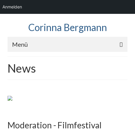
Anmelden
Corinna Bergmann
Menü
Home
News
News
Fotos
Showreel
Audio
Kontakt
Moderation - Filmfestival