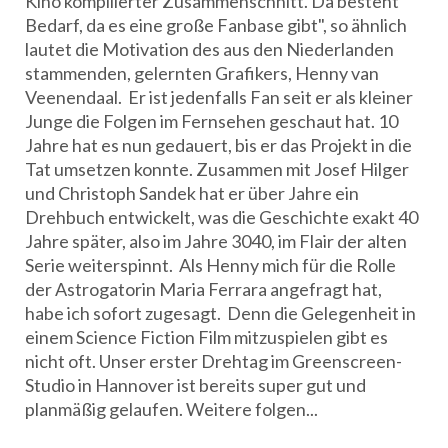
Kino kompilierter Zusammenschnitt. Da besteht
Bedarf, da es eine große Fanbase gibt", so ähnlich
lautet die Motivation des aus den Niederlanden
stammenden, gelernten Grafikers, Henny van
Veenendaal. Er ist jedenfalls Fan seit er als kleiner
Junge die Folgen im Fernsehen geschaut hat. 10
Jahre hat es nun gedauert, bis er das Projekt in die
Tat umsetzen konnte. Zusammen mit Josef Hilger
und Christoph Sandek hat er über Jahre ein
Drehbuch entwickelt, was die Geschichte exakt 40
Jahre später, also im Jahre 3040, im Flair der alten
Serie weiterspinnt. Als Henny mich für die Rolle
der Astrogatorin Maria Ferrara angefragt hat,
habe ich sofort zugesagt. Denn die Gelegenheit in
einem Science Fiction Film mitzuspielen gibt es
nicht oft. Unser erster Drehtag im Greenscreen-
Studio in Hannover ist bereits super gut und
planmäßig gelaufen. Weitere folgen...