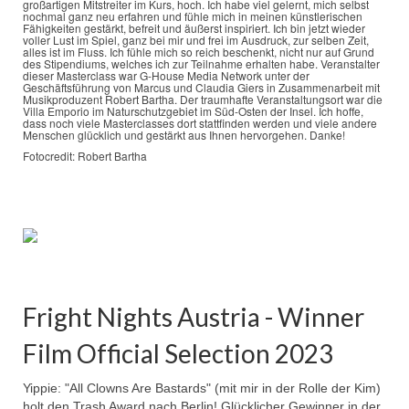
großartigen Mitstreiter im Kurs, hoch. Ich habe viel gelernt, mich selbst
nochmal ganz neu erfahren und fühle mich in meinen künstlerischen
Fähigkeiten gestärkt, befreit und äußerst inspiriert. Ich bin jetzt wieder
voller Lust im Spiel, ganz bei mir und frei im Ausdruck, zur selben Zeit,
alles ist im Fluss. Ich fühle mich so reich beschenkt, nicht nur auf Grund
des Stipendiums, welches ich zur Teilnahme erhalten habe. Veranstalter
dieser Masterclass war G-House Media Network unter der
Geschäftsführung von Marcus und Claudia Giers in Zusammenarbeit mit
Musikproduzent Robert Bartha. Der traumhafte Veranstaltungsort war die
Villa Emporio im Naturschutzgebiet im Süd-Osten der Insel. Ich hoffe,
dass noch viele Masterclasses dort stattfinden werden und viele andere
Menschen glücklich und gestärkt aus Ihnen hervorgehen. Danke!
Fotocredit: Robert Bartha
Fright Nights Austria - Winner
Film Official Selection 2023
Yippie: "All Clowns Are Bastards" (mit mir in der Rolle der Kim)
holt den Trash Award nach Berlin! Glücklicher Gewinner in der