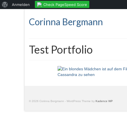
Über
Check PageSpeed Score
Anmelden
WordPress
Corinna Bergmann
Test Portfolio
© 2026 Corinna Bergmann - WordPress Theme by
Kadence WP