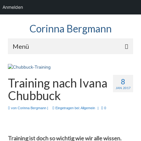
Anmelden
Corinna Bergmann
Menü
Home
News
Training nach Ivana
8
JAN. 2017
Fotos
Chubbuck
Showreel
von
Corinna Bergmann
|
Eingetragen bei:
Allgemein
|
0
Audio
Kontakt
Training ist doch so wichtig wie wir alle wissen.