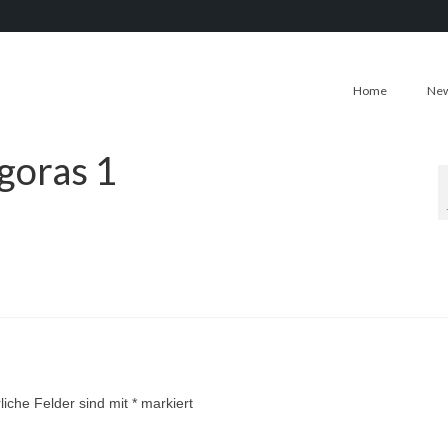
Home
Ne
goras 1
liche Felder sind mit
*
markiert