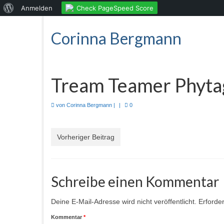
Über
Check PageSpeed Score
Anmelden
WordPress
Corinna Bergmann
Tream Teamer Phyta
von
Corinna Bergmann
|
|
0
Vorheriger Beitrag
Schreibe einen Kommentar
Deine E-Mail-Adresse wird nicht veröffentlicht.
Erforder
Kommentar
*