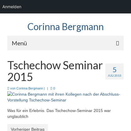
Anmelden
Corinna Bergmann
Menü
Home
Tschechow Seminar
5
News
2015
JULI 2015
Fotos
von
Corinna Bergmann
|
|
0
Showreel
Audio
Was für ein Erlebnis. Das Tschechow-Seminar 2015 war
unglaublich
Kontakt
Vorheriger Beitrag