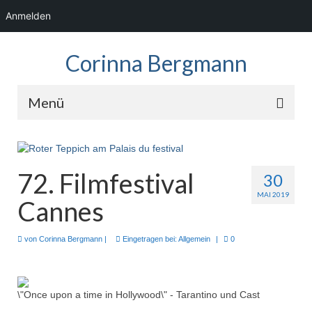
Anmelden
Corinna Bergmann
Menü
Home
News
72. Filmfestival
30
MAI 2019
Fotos
Cannes
Showreel
von
Corinna Bergmann
|
Eingetragen bei:
Allgemein
|
0
Audio
Kontakt
\"Once upon a time in Hollywood\" - Tarantino und Cast