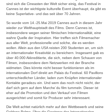
sind sich die Cineasten der Welt sicher einig, das Festival in
Cannes ist der wichtigste kulturelle Event überhaupt, da gibt es
keine Superlative- und das seit über 70 Jahren.
So wurde vom 14.-25.Mai 2019 Cannes auch in diesem Jahr
wieder zur Welthauptstadt des Films. Denn Cannes ist,
insbesondere wegen seiner filmischen Internationalität, eine
wahre Quelle der Inspiration. Hier treffen sich Filmemacher
aus aller Welt, professionelle und solche, die es werden
wollen. Allein aus den USA reisten 200 Studenten an, um sich
an internationaler Kreativität zu bereichern. Insgesamt gab es
über 40.000 Akkreditierte, die sich, neben dem Schauen von
Filmen, insbesondere dem Netzwerken mit der Branche
widmeten. Dies könnte nicht besser funktionieren als im
internationalen Dorf direkt am Palais du Festival. 60 Pavillons
unterschiedlicher Länder, laden zum Knüpfen internationaler
Kontakte geradezu ein. Und wem das noch nicht reicht, der
darf sich gern auf dem Marche´du film tummeln. Dieser ist
eher auf die Promotion und den Verkauf von Filmen
ausgerichtet und somit für Producer sehr interessant.
Die Welt achtet natürlich mehr auf den Wettbewerb und seine
Goldene Palme. Über die Gewinner des Internationalen