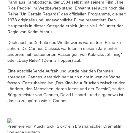
Panh aus Kambodscha, der 1994 selbst mit seinem Film „The
Rice People“ im Wettbewerb stand. Erwähnt sei auch noch die
Reihe "Un Certain Regards" des offiziellen Programms, die seit
1978 originelle und ungewöhnliche Filme präsentiert. Den
Hauptpreis in dieser Kategorie erhielt „Invisible Life“ unter der
Regie von Karim Aïnouz.
Doch auch außerhalb des Wettbewerbs waren tolle Filme zu
sehen. Die Cannes Classics warteten in diesem Jahr unter
anderem mit restaurierten Fassungen von Kubricks „Shining“
oder „Easy Rider“ (Dennis Hopper) auf.
Eine abschließende Aufzählung würde hier den Rahmen
sprengen. Cannes lässt sich halt auch nicht in wenige Worte
fassen. Festzuhalten ist: „Das Kino baut Brücken zwischen den
Ländern, den Menschen, deren Ideen und der Poesie“, so der
Bürgermeister von Cannes, David Lisnard - und nirgendwo ist
das so zu spüren wie in Cannes…
Premiere von \"Sick, Sick, Sick\" ein brasilianischer Dramafilm
von Alice Furtado