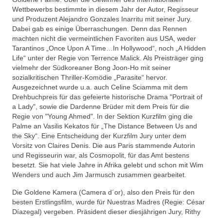
Wettbewerbs bestimmte in diesem Jahr der Autor, Regisseur
und Produzent Alejandro Gonzales Inarritu mit seiner Jury.
Dabei gab es einige Überraschungen. Denn das Rennen
machten nicht die vermeintlichen Favoriten aus USA, weder
Tarantinos „Once Upon A Time…In Hollywood“, noch „A Hidden
Life“ unter der Regie von Terrence Malick. Als Preisträger ging
vielmehr der Südkoreaner Bong Joon-Ho mit seiner
sozialkritischen Thriller-Komödie „Parasite“ hervor.
Ausgezeichnet wurde u.a. auch Celine Sciamma mit dem
Drehbuchpreis für das gefeierte historische Drama "Portrait of
a Lady", sowie die Dardenne Brüder mit dem Preis für die
Regie von "Young Ahmed". In der Sektion Kurzfilm ging die
Palme an Vasilis Kekatos für „The Distance Between Us and
the Sky“. Eine Entscheidung der Kurzfilm Jury unter dem
Vorsitz von Claires Denis. Die aus Paris stammende Autorin
und Regisseurin war, als Cosmopolit, für das Amt bestens
besetzt. Sie hat viele Jahre in Afrika gelebt und schon mit Wim
Wenders und auch Jim Jarmusch zusammen gearbeitet.
Die Goldene Kamera (Camera d´or), also den Preis für den
besten Erstlingsfilm, wurde für Nuestras Madres (Regie: César
Díazegal) vergeben. Präsident dieser diesjährigen Jury, Rithy