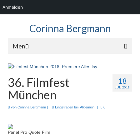
Anmelden
Corinna Bergmann
Menü
Home
News
36. Filmfest
18
JULI 2018
Fotos
München
Showreel
von
Corinna Bergmann
|
Eingetragen bei:
Allgemein
|
0
Audio
Kontakt
Panel Pro Quote Film