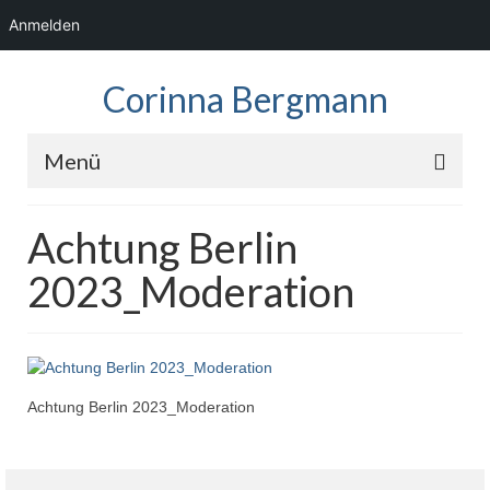
Anmelden
Corinna Bergmann
Menü
Home
Achtung Berlin
News
2023_Moderation
Fotos
Showreel
Audio
Achtung Berlin 2023_Moderation
Kontakt