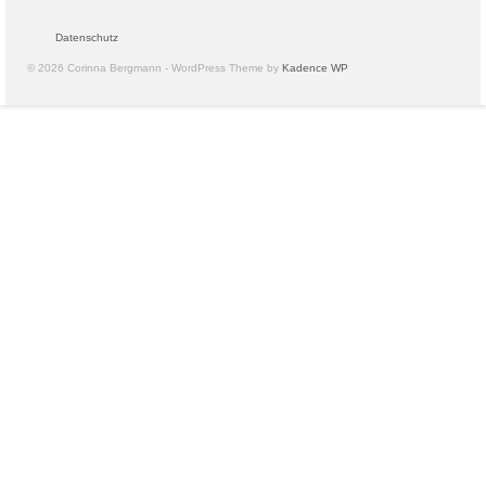
Datenschutz
© 2026 Corinna Bergmann - WordPress Theme by
Kadence WP